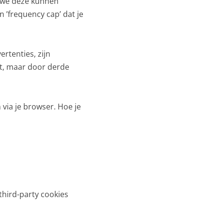
e we deze kunnen
 ’frequency cap’ dat je
rtenties, zijn
st, maar door derde
 via je browser. Hoe je
third-party cookies