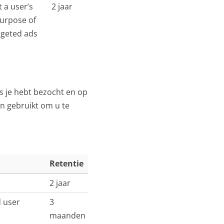
 a user’s
2 jaar
purpose of
rgeted ads
s je hebt bezocht en op
en gebruikt om u te
Retentie
2 jaar
d user
3
maanden