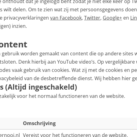
 onthoudt dat je ingelogd bent zodat je niet elke keer op T
ets wilt delen. Om te zien wat zij met persoonsgegevens doen
de privacyverklaringen
van Facebook
,
Twitter
,
Google+
en
Li
gen) inzien.
ontent
n gebruik worden gemaakt van content die op andere sites 
sloten. Denk hierbij aan YouTube video’s. Op vergelijkbare w
des vaak gebruik van cookies. Wat zij met de cookies en 
ivacybeleid van de desbetreffende dienst. Wij hebben hier g
es
(Altijd ingeschakeld)
zakelijk voor het normaal functioneren van de website.
Omschrijving
rnooi.nl
Vereist voor het functioneren van de website.