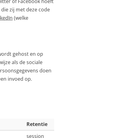
witter of Facebook hoeft
 die zij met deze code
nkedIn
(welke
wordt gehost en op
ijze als de sociale
persoonsgegevens doen
een invoed op.
Retentie
session