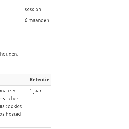
session
6 maanden
nthouden.
Retentie
onalized
1 jaar
 searches
SID cookies
eos hosted