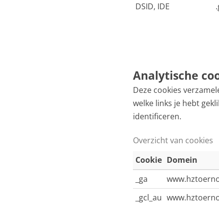
DSID, IDE
Analytische co
Deze cookies verzamele
welke links je hebt gek
identificeren.
Overzicht van cookies
Cookie
Domein
_ga
www.hztoerno
_gcl_au
www.hztoerno