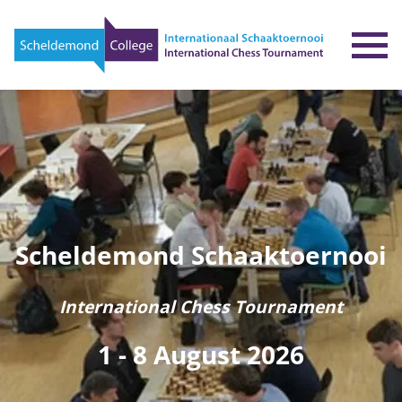
To
Scheldemond Schaaktoernooi
International Chess Tournament
1 - 8 August 2026