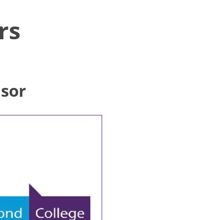
rs
sor