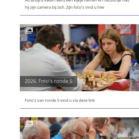
Ad Bruijns kwam eens een kijkje nemen en natuurlijk had
hij zijn camera bij zich. Zijn foto's vind u hier
1
2026: Foto's ronde 5
Foto's van ronde 5 vind u via deze link
1