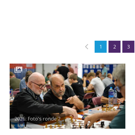
1
2
3
1
2026: Foto's ronde 2