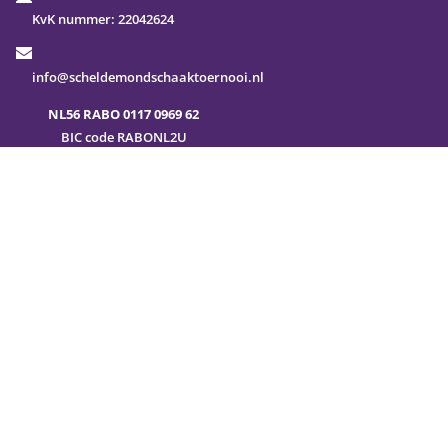
KvK nummer:
22042624
info@scheldemondschaaktoernooi.nl
NL56 RABO 0117 0969 62
BIC code RABONL2U
Veel gestelde vragen
Sitemap