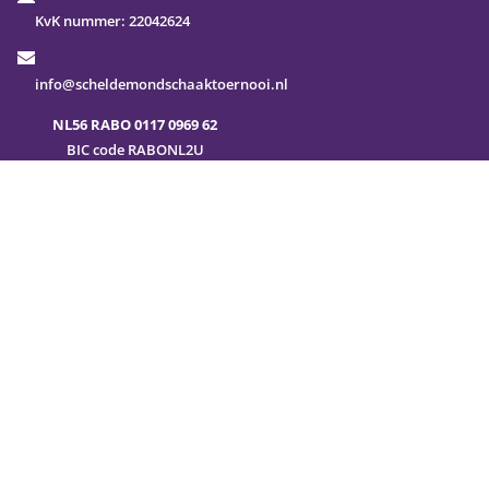
KvK nummer:
22042624
info@scheldemondschaaktoernooi.nl
NL56 RABO 0117 0969 62
BIC code RABONL2U
Veel gestelde vragen
Sitemap