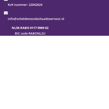
KvK nummer:
22042624
info@scheldemondschaaktoernooi.nl
NL56 RABO 0117 0969 62
BIC code RABONL2U
Veel gestelde vragen
Sitemap