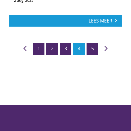
2 aug. 2025
LEES MEER
1
2
3
4
5