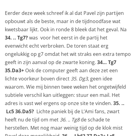
Eerder deze week schreef ik al dat Pavel zijn partijen
opbouwt als de beste, maar in de tijdnoodfase wat
kwetsbaar lijkt. Ook in ronde 8 bleek dat het geval. Na
34. .. Tg7?
was voor het eerst in de partij het
evenwicht echt verbroken. De toren staat erg
ongelukkig op g7 omdat het wit straks een extra tempo
geeft in zijn aanval op de zwarte koning.
34… Tg7
35.Da3+
Ook de computer geeft aan deze zet een
lichte voorkeur boven direct
35. Dg3
, geen idee
waarom. Wie mij binnen twee weken het ongetwijfeld
subtiele verschil kan uitleggen: stuur een mail. Het
adres is vast wel ergens op onze site te vinden.
35. ..
Lc5 36.Da5?
Lichte paniek bij de L’Ami fans, zwart
heeft nu de tijd om met
36. .. Tg8
de schade te
herstellen. Met nog maar weinig tijd op de klok mist