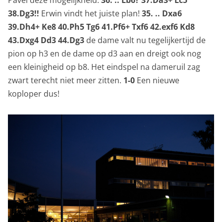
Pavel deze mogelijkheid.
36. .. Lb6? 37.Da3+ Lc5
38.Dg3!!
Erwin vindt het juiste plan!
35. .. Dxa6
39.Dh4+ Ke8 40.Ph5 Tg6 41.Pf6+ Txf6 42.exf6 Kd8
43.Dxg4 Dd3 44.Dg3
de dame valt nu tegelijkertijd de
pion op h3 en de dame op d3 aan en dreigt ook nog
een kleinigheid op b8. Het eindspel na dameruil zag
zwart terecht niet meer zitten.
1-0
Een nieuwe
koploper dus!