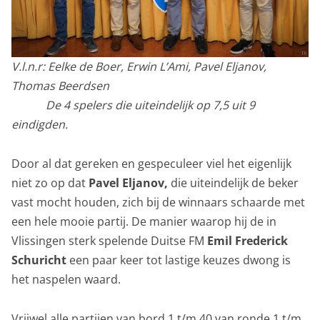
V.l.n.r: Eelke de Boer, Erwin L’Ami, Pavel Eljanov,
Thomas Beerdsen
De 4 spelers die uiteindelijk op 7,5 uit 9
eindigden.
Door al dat gereken en gespeculeer viel het eigenlijk
niet zo op dat
Pavel Eljanov,
die uiteindelijk de beker
vast mocht houden, zich bij de winnaars schaarde met
een hele mooie partij. De manier waarop hij de in
Vlissingen sterk spelende Duitse FM
Emil Frederick
Schuricht
een paar keer tot lastige keuzes dwong is
het naspelen waard.
Vrijwel alle partijen van bord 1 t/m 40 van ronde 1 t/m